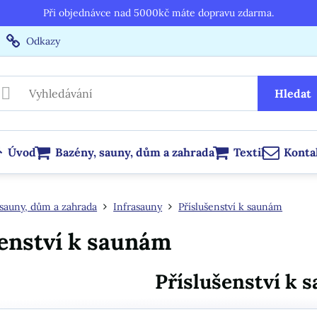
Při objednávce nad 5000kč máte dopravu zdarma.
Odkazy
Hledat
Úvod
Bazény, sauny, dům a zahrada
Textil
Konta
sauny, dům a zahrada
Infrasauny
Příslušenství k saunám
šenství k saunám
Příslušenství k 