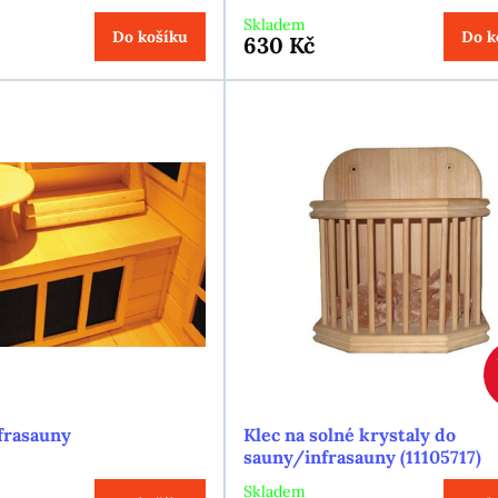
Skladem
Do košíku
Do k
630 Kč
nfrasauny
Klec na solné krystaly do
sauny/infrasauny (11105717)
Skladem