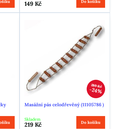
ošíku
Do košíku
149 Kč
289 Kč
24%
čky
Masážní pás celodřevěný (11105786 )
Skladem
ošíku
Do košíku
219 Kč