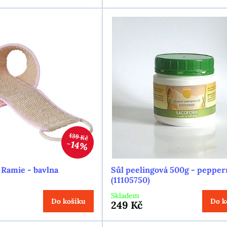
139 Kč
14%
 Ramie - bavlna
Sůl peelingová 500g - peppe
(11105750)
Skladem
Do košíku
Do k
249 Kč