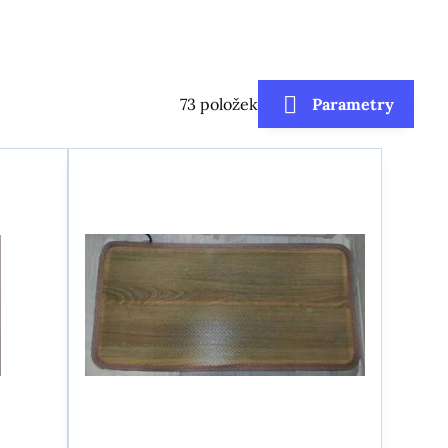
73
položek
Parametry