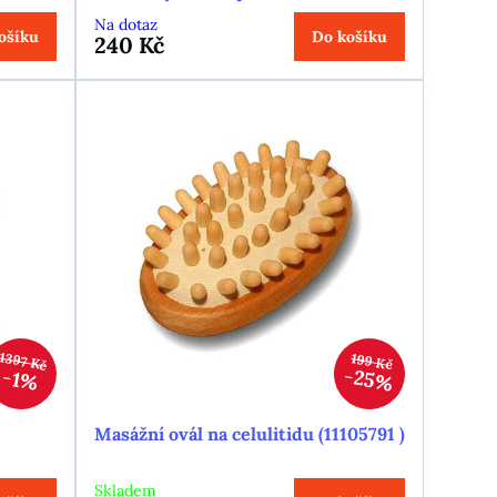
Na dotaz
ošíku
Do košíku
240 Kč
1397 Kč
199 Kč
25%
1%
Masážní ovál na celulitidu (11105791 )
Skladem