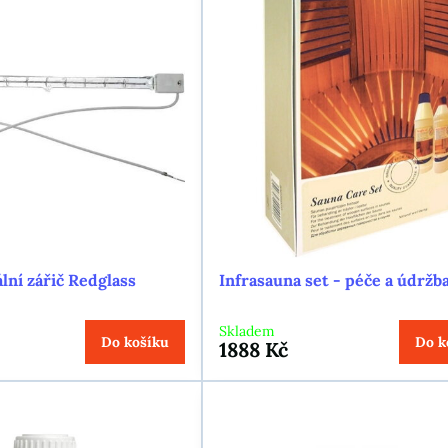
lní zářič Redglass
Infrasauna set - péče a údržb
Skladem
Do košíku
Do k
1888 Kč