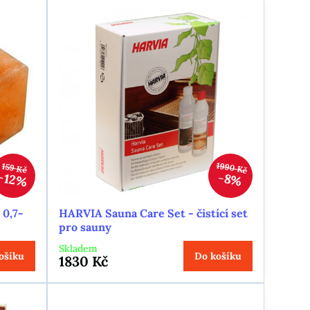
1990 Kč
159 Kč
12%
8%
 0,7-
HARVIA Sauna Care Set - čistící set
pro sauny
Skladem
ošíku
Do košíku
1830 Kč