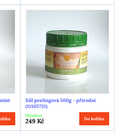
rmint
Sůl peelingová 500g - přírodní
(11105751)
Skladem
ošíku
Do košíku
249 Kč