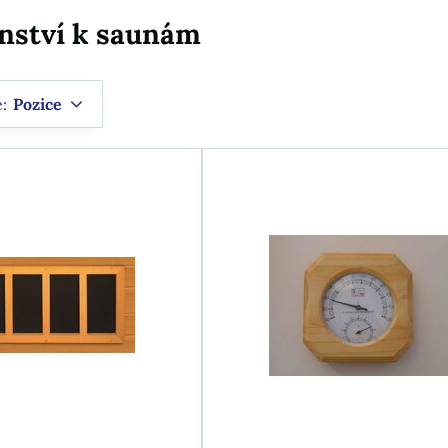
enství k saunám
e:
Pozice