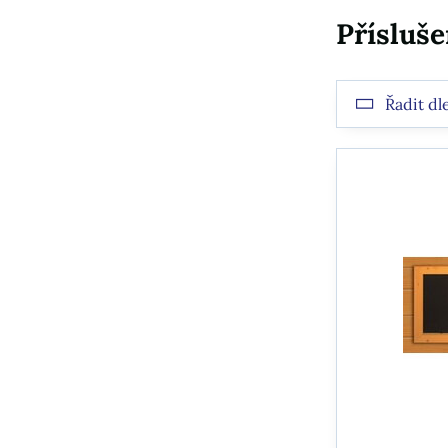
Přísluš
Řadit dl