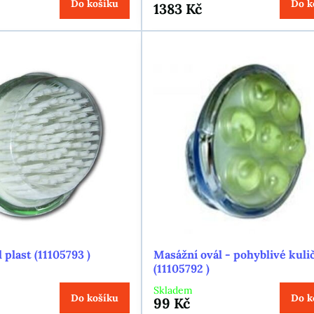
Do košíku
Do k
1383 Kč
 plast (11105793 )
Masážní ovál - pohyblivé kuli
(11105792 )
Skladem
Do košíku
Do k
99 Kč