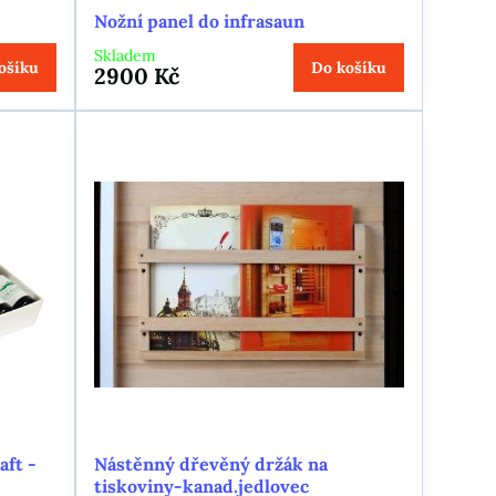
Nožní panel do infrasaun
Skladem
ošíku
Do košíku
2900 Kč
aft -
Nástěnný dřevěný držák na
tiskoviny-kanad.jedlovec