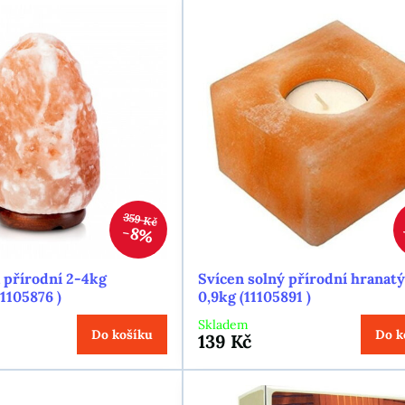
359 Kč
8%
 přírodní 2-4kg
Svícen solný přírodní hranatý
11105876 )
0,9kg (11105891 )
Skladem
Do košíku
Do k
139 Kč