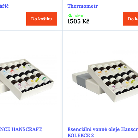
ářič
Thermometr
Skladem
Do košíku
Do k
1505 Kč
NCE HANSCRAFT,
Esenciální vonné oleje Hanscr
KOLEKCE 2