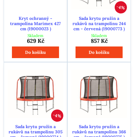
4%
Kryt ochranný -
Sada krytu pružin a
trampolína Marimex 427
rukávů na trampolínu 244
cm (19000023 )
cm - červená (19000773 )
Skladem
Skladem
629 Kč
857 Kč
Do košíku
Do košíku
4%
Sada krytu pružin a
Sada krytu pružin a
rukávů na trampolínu 305
rukávů na trampolínu 366
cm - červená (19000774 )
cm - červená (19000775 )