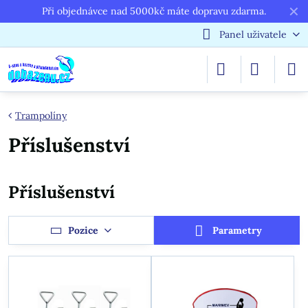
✕
Při objednávce nad 5000kč máte dopravu zdarma.
Panel uživatele
Trampolíny
Příslušenství
Příslušenství
Pozice
Parametry