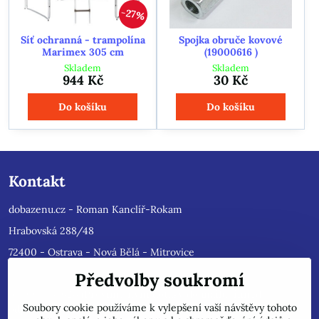
27%
Síť ochranná - trampolína
Spojka obruče kovové
Marimex 305 cm
(19000616 )
Skladem
Skladem
944 Kč
30 Kč
Do košíku
Do košíku
Kontakt
dobazenu.cz - Roman Kanclíř-Rokam
Hrabovská 288/48
72400 - Ostrava - Nová Bělá - Mitrovice
e-mail :
rokam@seznam.cz
Předvolby soukromí
tel: 603484628
(Prosíme nyní dotazy do mailu, ihned
Soubory cookie používáme k vylepšení vaší návštěvy tohoto
odpovíme, jsme přetíženi)
. Reklamace prosíme pouze do mailu,