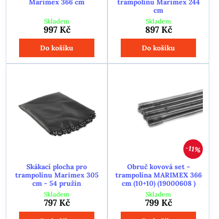
Marimex 366 cm
trampolínu Marimex 244
cm
Skladem
Skladem
997 Kč
897 Kč
Do košíku
Do košíku
11%
Skákací plocha pro
Obruč kovová set -
trampolínu Marimex 305
trampolína MARIMEX 366
cm - 54 pružin
cm (10+10) (19000608 )
Skladem
Skladem
797 Kč
799 Kč