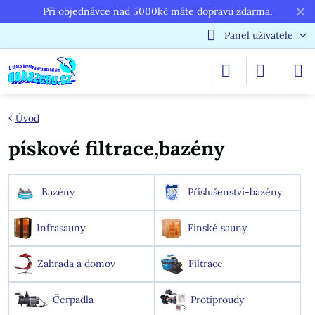
✕
Při objednávce nad 5000kč máte dopravu zdarma.
Panel uživatele
Úvod
pískové filtrace,bazény
Bazény
Příslušenství-bazény
Infrasauny
Finské sauny
Zahrada a domov
Filtrace
Čerpadla
Protiproudy