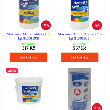
11%
8%
Marimex Mini Tablety 0,9
Marimex Chlor Triplex 1,6
kg (11301103)
kg (11301205)
Skladem
Skladem
317 Kč
557 Kč
Do košíku
Do košíku
AKCE
57%