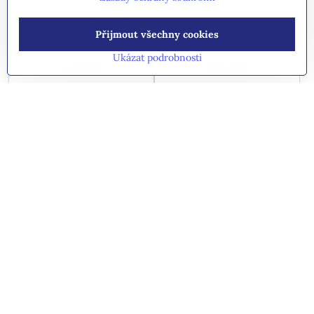
Univerzální tyč 1,8 m
Sací hubice Oceán Vac
Deluxe na teleskopickou
Přijmout všechny cookies
tyč
Ukázat podrobnosti
Skladem
Skladem
447 Kč
699 Kč
Do košíku
Do košíku
8%
Tyč teleskopická max 3,60
Tyč teleskopická do max.
m
4,80 m
Skladem
Skladem
629 Kč
1199 Kč