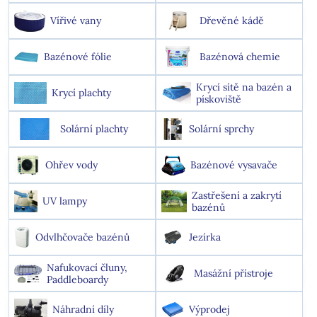
Vířivé vany
Dřevěné kádě
Bazénové fólie
Bazénová chemie
Krycí sítě na bazén a
Krycí plachty
pískoviště
Solární plachty
Solární sprchy
Ohřev vody
Bazénové vysavače
Zastřešení a zakrytí
UV lampy
bazénů
Odvlhčovače bazénů
Jezírka
Nafukovací čluny,
Masážní přístroje
Paddleboardy
Náhradní díly
Výprodej