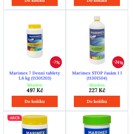
Do košíku
Do košíku
24%
7%
Marimex 7 Denní tablety
Marimex STOP řasám 1 l
1,6 kg (11301203)
(11301504)
Skladem
Skladem
497 Kč
227 Kč
Do košíku
Do košíku
AKCE