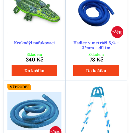
28%
Krokodýl nafukovací
Hadice v metráži 5/4 -
32mm - díl 1m
Skladem
Skladem
340 Kč
78 Kč
Do košíku
Do košíku
VÝPRODEJ
24%