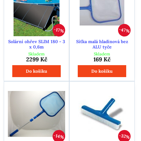
47%
17%
Solární ohřev SLIM 180 - 3
Síťka malá hladinová bez
x 0,6m
ALU tyče
Skladem
Skladem
2299 Kč
169 Kč
Do košíku
Do košíku
32%
14%