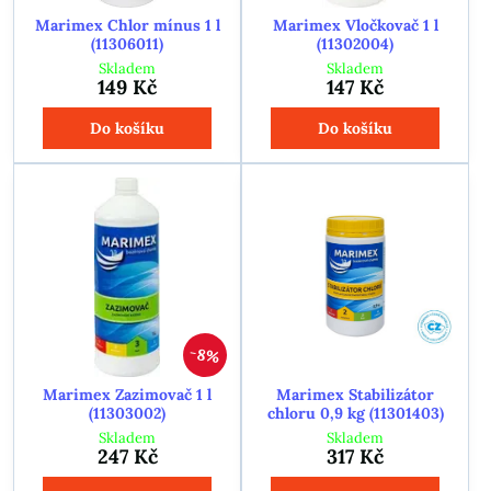
Marimex Chlor mínus 1 l
Marimex Vločkovač 1 l
(11306011)
(11302004)
Skladem
Skladem
149 Kč
147 Kč
Do košíku
Do košíku
8%
Marimex Zazimovač 1 l
Marimex Stabilizátor
(11303002)
chloru 0,9 kg (11301403)
Skladem
Skladem
247 Kč
317 Kč