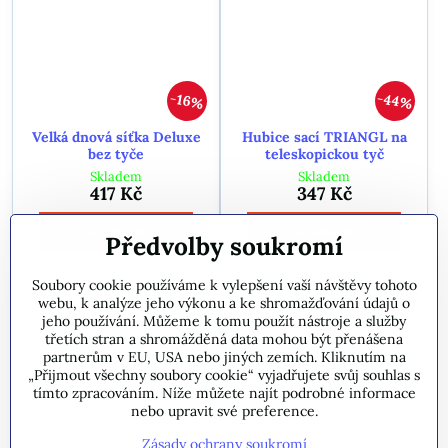
44%
16%
Velká dnová síťka Deluxe
Hubice sací TRIANGL na
bez tyče
teleskopickou tyč
Skladem
Skladem
417 Kč
347 Kč
Do košíku
Do košíku
Předvolby soukromí
Soubory cookie používáme k vylepšení vaší návštěvy tohoto
webu, k analýze jeho výkonu a ke shromažďování údajů o
jeho používání. Můžeme k tomu použít nástroje a služby
třetích stran a shromážděná data mohou být přenášena
partnerům v EU, USA nebo jiných zemích. Kliknutím na
„Přijmout všechny soubory cookie“ vyjadřujete svůj souhlas s
tímto zpracováním. Níže můžete najít podrobné informace
nebo upravit své preference.
Zásady ochrany soukromí