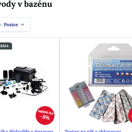
vody v bazénu
e:
Pozice
ARMA
46990 Kč
8%
čka Hidrolife s úpravou
Tester na pH a chlorovou