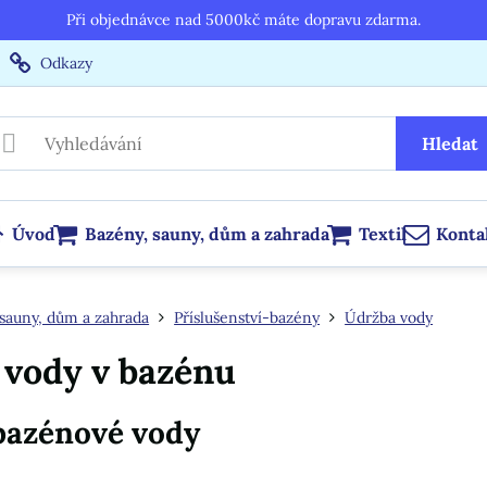
Při objednávce nad 5000kč máte dopravu zdarma.
Odkazy
Hledat
Úvod
Bazény, sauny, dům a zahrada
Textil
Konta
sauny, dům a zahrada
Příslušenství-bazény
Údržba vody
 vody v bazénu
bazénové vody