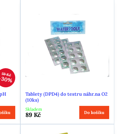
59 Kč
30%
 pH
Tablety (DPD4) do testru náhr.na O2
(10ks)
Skladem
ošíku
Do košíku
89 Kč