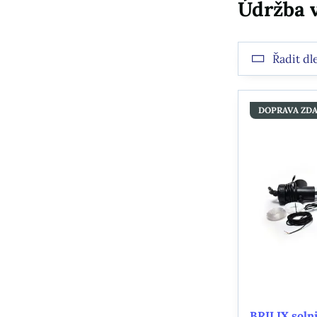
Údržba 
Řadit dl
DOPRAVA ZD
BRILIX solni