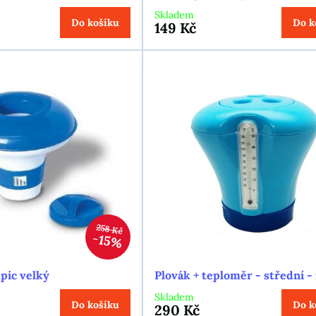
Skladem
Do košíku
Do k
149 Kč
258 Kč
15%
pic velký
Plovák + teploměr - střední 
Skladem
Do košíku
Do k
290 Kč