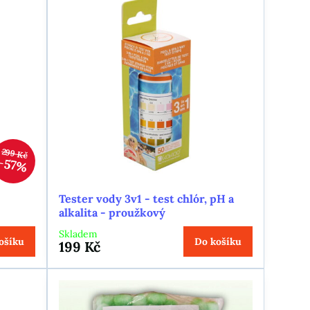
299 Kč
57%
Tester vody 3v1 - test chlór, pH a
alkalita - proužkový
Skladem
ošíku
Do košíku
199 Kč