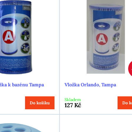
ožka k bazénu Tampa
Vložka Orlando, Tampa
Skladem
Do košíku
Do k
127 Kč