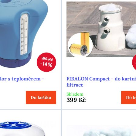
299 Kč
14%
hlor s teploměrem -
FIBALON Compact - do kartu
filtrace
Skladem
Do košíku
Do k
399 Kč