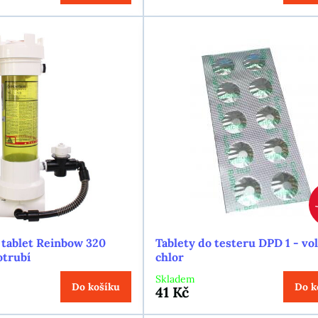
 tablet Reinbow 320
Tablety do testeru DPD 1 - vo
otrubí
chlor
Skladem
Do košíku
Do k
41 Kč