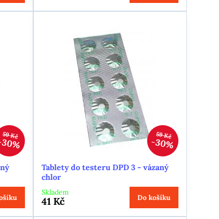
59 Kč
59 Kč
30%
30%
lný
Tablety do testeru DPD 3 - vázaný
chlor
Skladem
ošíku
Do košíku
41 Kč