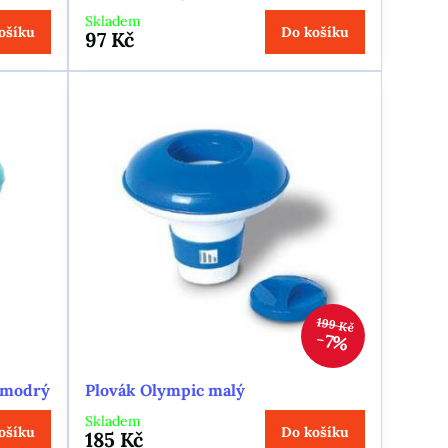
Skladem
ošíku
Do košíku
97 Kč
199 Kč
7%
- modrý
Plovák Olympic malý
Skladem
ošíku
Do košíku
185 Kč