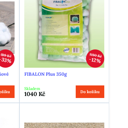
1190 Kč
599 Kč
33%
12%
šové
FIBALON Plus 350g
Skladem
ošíku
Do košíku
1040 Kč