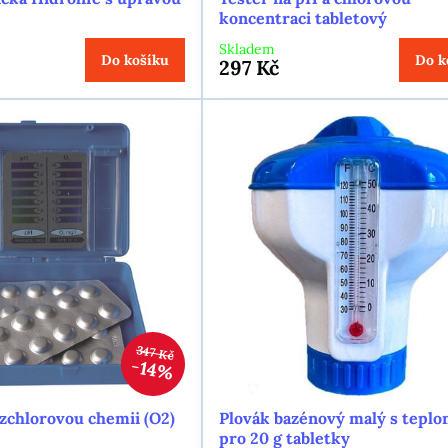
koncentraci tabletový
Skladem
Do košíku
Do k
297 Kč
347 Kč
14%
ezchlorovou chemii (O2)
Plovák bazénový malý s tepl
pro 20 g tabletky