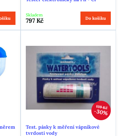
Skladem
ošíku
Do košíku
797 Kč
139 Kč
30%
oměrem
Test. pásky k měření vápníkové
tvrdosti vody